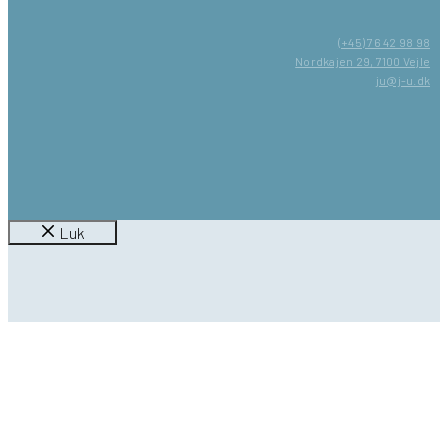
(+45) 76 42 98 98
Nordkajen 29, 7100 Vejle
ju@j-u.dk
Luk