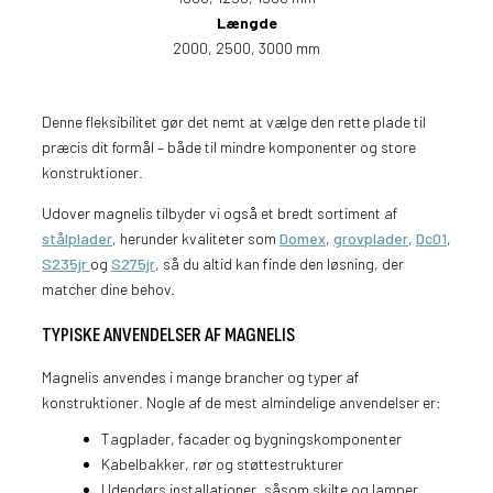
Længde
2000, 2500, 3000 mm
Denne fleksibilitet gør det nemt at vælge den rette plade til
præcis dit formål – både til mindre komponenter og store
konstruktioner.
Udover magnelis tilbyder vi også et bredt sortiment af
stålplader
, herunder kvaliteter som
Domex
,
grovplader
,
Dc01
,
S235jr
og
S275jr
, så du altid kan finde den løsning, der
matcher dine behov.
TYPISKE ANVENDELSER AF MAGNELIS
Magnelis anvendes i mange brancher og typer af
konstruktioner. Nogle af de mest almindelige anvendelser er:
Tagplader, facader og bygningskomponenter
Kabelbakker, rør og støttestrukturer
Udendørs installationer, såsom skilte og lamper