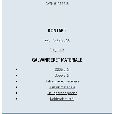
CVR: 61232915
KONTAKT
(+45) 76 42 98 98
ju@j-u.dk
GALVANISERET MATERIALE
S235 stål
S355 stål
Galvaniseret materiale
Aluzink materiale
Dekaperede plader
Koldtvalset stål