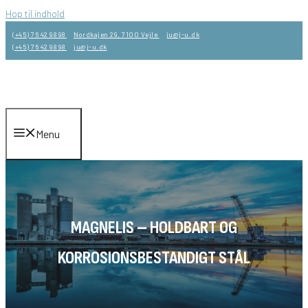
Hop til indhold
(+45) 76 42 98 98
Nordkajen 29, 7100 Vejle
ju@j-u.dk
(+45) 76 42 98 98
ju@j-u.dk
Menu
MAGNELIS – HOLDBART OG
KORROSIONSBESTANDIGT STÅL