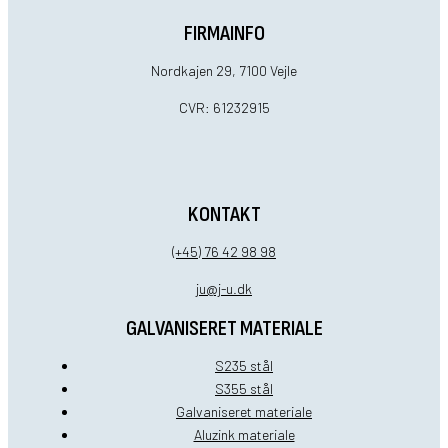
FIRMAINFO
Nordkajen 29, 7100 Vejle
CVR: 61232915
KONTAKT
(+45) 76 42 98 98
ju@j-u.dk
GALVANISERET MATERIALE
S235 stål
S355 stål
Galvaniseret materiale
Aluzink materiale