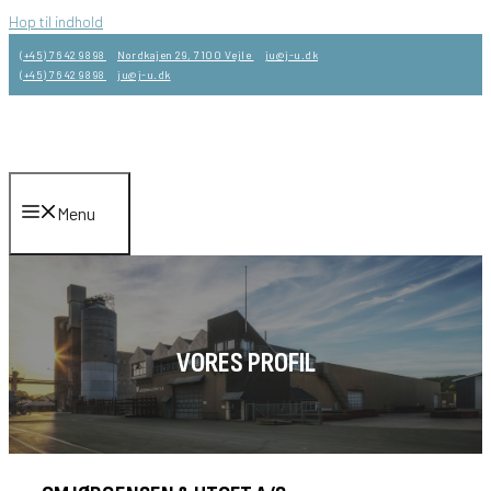
Hop til indhold
(+45) 76 42 98 98
Nordkajen 29, 7100 Vejle
ju@j-u.dk
(+45) 76 42 98 98
ju@j-u.dk
Menu
VORES PROFIL