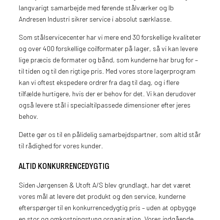
langvarigt samarbejde med førende stålværker og Ib
Andresen Industri sikrer service i absolut særklasse.
Som stålservicecenter har vi mere end 30 forskellige kvaliteter
og over 400 forskellige coilformater på lager, så vi kan levere
lige præcis de formater og bånd, som kunderne har brug for –
til tiden og til den rigtige pris. Med vores store lagerprogram
kan vi oftest ekspedere ordrer fra dag til dag, og i flere
tilfælde hurtigere, hvis der er behov for det. Vi kan derudover
også levere stål i specialtilpassede dimensioner efter jeres
behov.
Dette gør os til en pålidelig samarbejdspartner, som altid står
til rådighed for vores kunder.
ALTID KONKURRENCEDYGTIG
Siden Jørgensen & Utoft A/S blev grundlagt, har det været
vores mål at levere det produkt og den service, kunderne
efterspørger til en konkurrencedygtig pris – uden at opbygge
en stor og omkostningstung organisation. Vores indgående