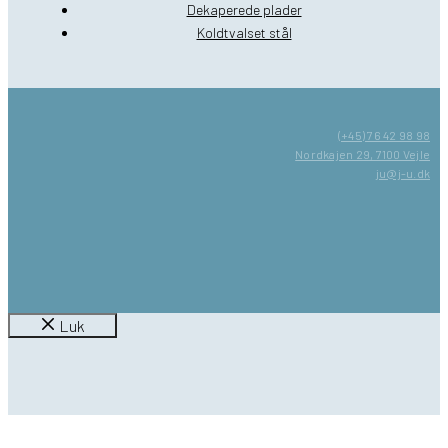
Dekaperede plader
Koldtvalset stål
(+45) 76 42 98 98
Nordkajen 29, 7100 Vejle
ju@j-u.dk
Luk