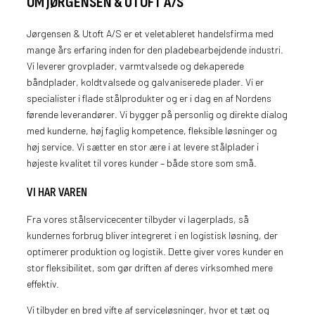
OM JØRGENSEN & UTOFT A/S
Jørgensen & Utoft A/S er et veletableret handelsfirma med
mange års erfaring inden for den pladebearbejdende industri.
Vi leverer grovplader, varmtvalsede og dekaperede
båndplader, koldtvalsede og galvaniserede plader. Vi er
specialister i flade stålprodukter og er i dag en af Nordens
førende leverandører. Vi bygger på personlig og direkte dialog
med kunderne, høj faglig kompetence, fleksible løsninger og
høj service. Vi sætter en stor ære i at levere stålplader i
højeste kvalitet til vores kunder – både store som små.
VI HAR VAREN
Fra vores stålservicecenter tilbyder vi lagerplads, så
kundernes forbrug bliver integreret i en logistisk løsning, der
optimerer produktion og logistik. Dette giver vores kunder en
stor fleksibilitet, som gør driften af deres virksomhed mere
effektiv.
Vi tilbyder en bred vifte af serviceløsninger, hvor et tæt og