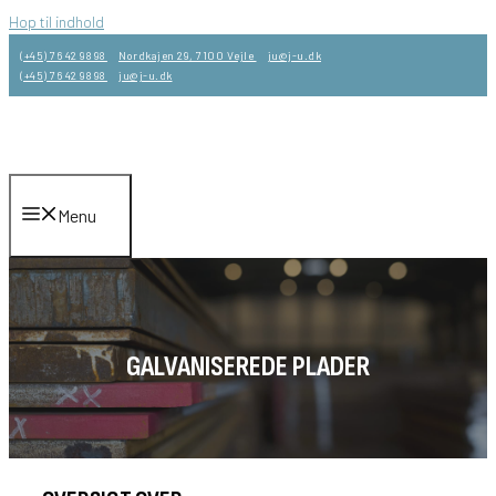
Hop til indhold
(+45) 76 42 98 98
Nordkajen 29, 7100 Vejle
ju@j-u.dk
(+45) 76 42 98 98
ju@j-u.dk
Menu
GALVANISEREDE PLADER