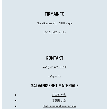
FIRMAINFO
Nordkajen 29, 7100 Vejle
CVR: 61232915
KONTAKT
(+45) 76 42 98 98
ju@j-u.dk
GALVANISERET MATERIALE
S235 stål
S355 stål
Galvaniseret materiale