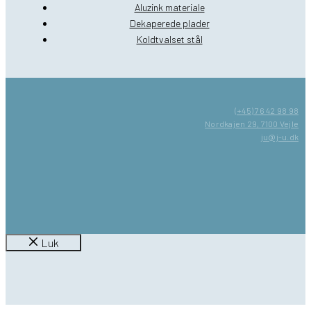
Aluzink materiale
Dekaperede plader
Koldtvalset stål
(+45) 76 42 98 98
Nordkajen 29, 7100 Vejle
ju@j-u.dk
Luk