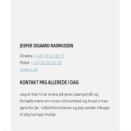
JESPER SIGAARD RASMUSSEN
Direkte:
(+45)
76 42 98 77
Mobil:
(+45)
20 36 00 09
jsr@j-u.dk
KONTAKT MIG ALLEREDE I DAG
Jeg er klar til at svare på jeres spørgsmål og
fortælle mere om vores virksomhed og hvad vi kan
gøre for jer. Udfyld formularen og jeg vender tilbage
til dig hurtigst muligt.